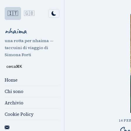
🇮🇹
🇬🇧
nhaima
una rotta per nhaima —
taccuini di viaggio di
Simona Forti
cerca
⌘
K
Home
Chi sono
Archivio
Cookie Policy
14 FE
Spa