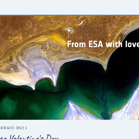
BBRAIO 2012
·
1
ce Valentine's Day