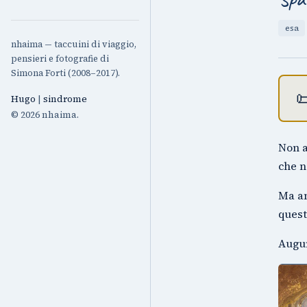
esa
nhaima — taccuini di viaggio,
pensieri e fotografie di
Simona Forti (2008–2017).

Hugo
|
sindrome
© 2026 nhaima.
Non a
che n
Ma am
quest
Augur